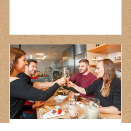
ChäsChäuer