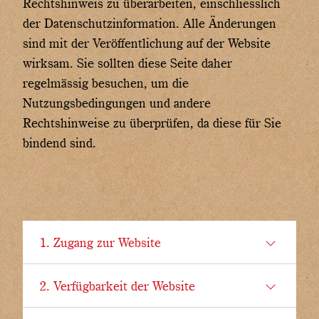
Rechtshinweis zu überarbeiten, einschliesslich
der Datenschutzinformation. Alle Änderungen
sind mit der Veröffentlichung auf der Website
wirksam. Sie sollten diese Seite daher
regelmässig besuchen, um die
Nutzungsbedingungen und andere
Rechtshinweise zu überprüfen, da diese für Sie
bindend sind.
1. Zugang zur Website
Der Zugang zu unserer Website ist
2. Verfügbarkeit der Website
zeitlich befristet und wir behalten uns
das Recht vor, diesen ohne
Chäsbueb ist bestrebt, die Website 24